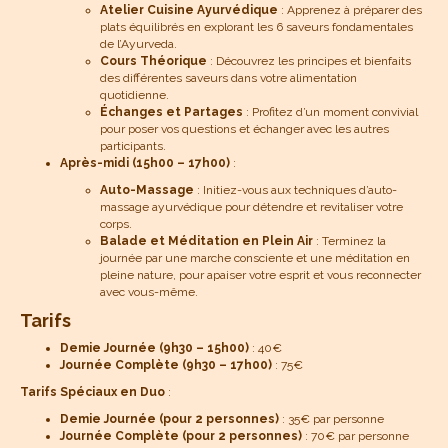
Atelier Cuisine Ayurvédique
: Apprenez à préparer des
plats équilibrés en explorant les 6 saveurs fondamentales
de l’Ayurveda.
Cours Théorique
: Découvrez les principes et bienfaits
des différentes saveurs dans votre alimentation
quotidienne.
Échanges et Partages
: Profitez d’un moment convivial
pour poser vos questions et échanger avec les autres
participants.
Après-midi (15h00 – 17h00)
:
Auto-Massage
: Initiez-vous aux techniques d’auto-
massage ayurvédique pour détendre et revitaliser votre
corps.
Balade et Méditation en Plein Air
: Terminez la
journée par une marche consciente et une méditation en
pleine nature, pour apaiser votre esprit et vous reconnecter
avec vous-même.
Tarifs
Demie Journée (9h30 – 15h00)
: 40€
Journée Complète (9h30 – 17h00)
: 75€
Tarifs Spéciaux en Duo
:
Demie Journée (pour 2 personnes)
: 35€ par personne
Journée Complète (pour 2 personnes)
: 70€ par personne